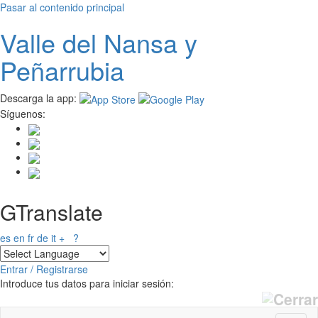
Pasar al contenido principal
Valle del
N
ansa
y
Peñarrubia
Descarga la app:
Síguenos:
GTranslate
es
en
fr
de
it
+
?
Entrar / Registrarse
Introduce tus datos para iniciar sesión: