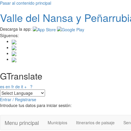
Pasar al contenido principal
Valle del
N
ansa
y Peñarrubi
Descarga la app:
Síguenos:
GTranslate
es
en
fr
de
it
+
?
Entrar / Registrarse
Introduce tus datos para iniciar sesión:
Menu principal
Municipios
Itinerarios de paisaje
Send