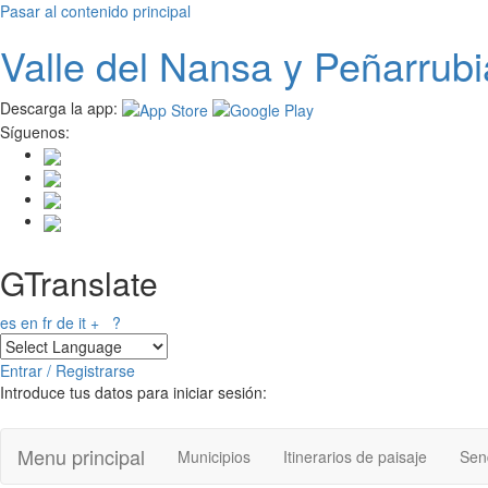
Pasar al contenido principal
Valle del
N
ansa
y Peñarrubi
Descarga la app:
Síguenos:
GTranslate
es
en
fr
de
it
+
?
Entrar / Registrarse
Introduce tus datos para iniciar sesión:
Menu principal
Municipios
Itinerarios de paisaje
Send