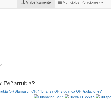
Alfabéticamente
Municipios (Polaciones)
io
y Peñarrubia?
rrubia OR #lamason OR #rionansa OR #tudanca OR #polaciones"