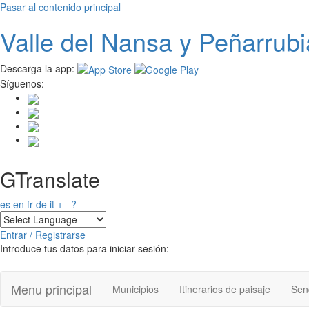
Pasar al contenido principal
Valle del
N
ansa
y Peñarrubi
Descarga la app:
Síguenos:
GTranslate
es
en
fr
de
it
+
?
Entrar / Registrarse
Introduce tus datos para iniciar sesión:
Menu principal
Municipios
Itinerarios de paisaje
Send