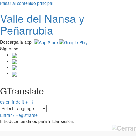
Pasar al contenido principal
Valle del
N
ansa
y
Peñarrubia
Descarga la app:
Síguenos:
GTranslate
es
en
fr
de
it
+
?
Entrar / Registrarse
Introduce tus datos para iniciar sesión: