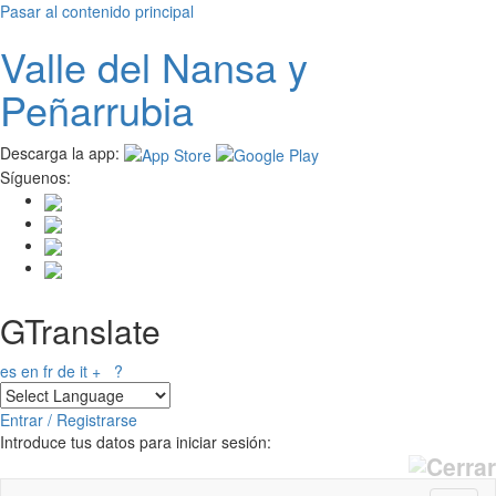
Pasar al contenido principal
Valle del
N
ansa
y
Peñarrubia
Descarga la app:
Síguenos:
GTranslate
es
en
fr
de
it
+
?
Entrar / Registrarse
Introduce tus datos para iniciar sesión: