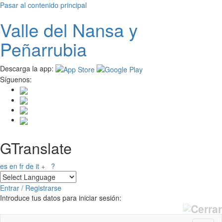
Pasar al contenido principal
Valle del
N
ansa
y
Peñarrubia
Descarga la app:
Síguenos:
GTranslate
es
en
fr
de
it
+
?
Entrar / Registrarse
Introduce tus datos para iniciar sesión: