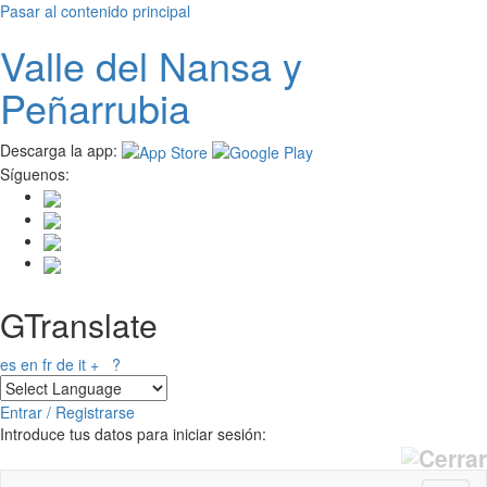
Pasar al contenido principal
Valle del
N
ansa
y
Peñarrubia
Descarga la app:
Síguenos:
GTranslate
es
en
fr
de
it
+
?
Entrar / Registrarse
Introduce tus datos para iniciar sesión: