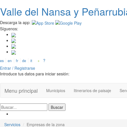
Valle del
N
ansa
y Peñarrubi
Pasar al contenido principal
Descarga la app:
Síguenos:
+
?
es
en
fr
de
it
Entrar / Registrarse
Introduce tus datos para iniciar sesión:
Menu principal
Municipios
Itinerarios de paisaje
Send
Servicios
Empresas de la zona