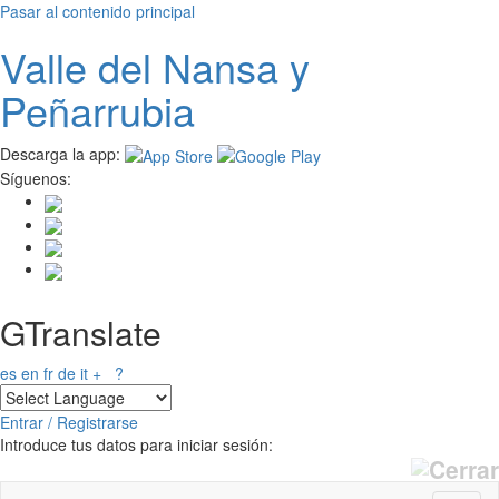
Pasar al contenido principal
Valle del
N
ansa
y
Peñarrubia
Descarga la app:
Síguenos:
GTranslate
es
en
fr
de
it
+
?
Entrar / Registrarse
Introduce tus datos para iniciar sesión: