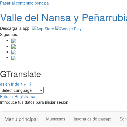
Pasar al contenido principal
Valle del
N
ansa
y Peñarrubi
Descarga la app:
Síguenos:
GTranslate
es
en
fr
de
it
+
?
Entrar / Registrarse
Introduce tus datos para iniciar sesión:
Menu principal
Municipios
Itinerarios de paisaje
Send