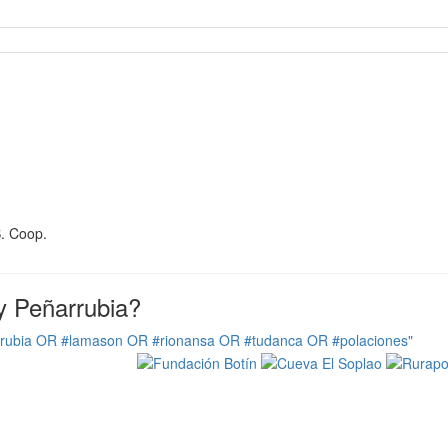
S. Coop.
y Peñarrubia?
rrubia OR #lamason OR #rionansa OR #tudanca OR #polaciones"