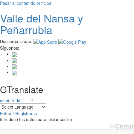
Pasar al contenido principal
Valle del
N
ansa
y
Peñarrubia
Descarga la app:
Síguenos:
GTranslate
es
en
fr
de
it
+
?
Entrar / Registrarse
Introduce tus datos para iniciar sesión: