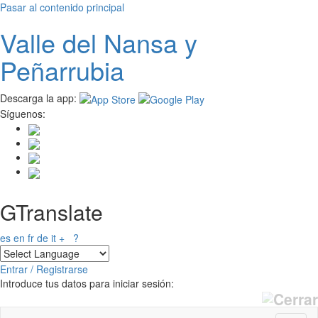
Pasar al contenido principal
Valle del
N
ansa
y
Peñarrubia
Descarga la app:
Síguenos:
GTranslate
es
en
fr
de
it
+
?
Entrar / Registrarse
Introduce tus datos para iniciar sesión: