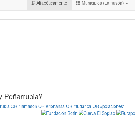
Alfabéticamente
Municipios (Lamasón)
y Peñarrubia?
rrubia OR #lamason OR #rionansa OR #tudanca OR #polaciones"