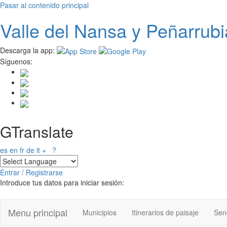
Pasar al contenido principal
Valle del
N
ansa
y Peñarrubi
Descarga la app:
Síguenos:
GTranslate
es
en
fr
de
it
+
?
Entrar / Registrarse
Introduce tus datos para iniciar sesión:
Menu principal
Municipios
Itinerarios de paisaje
Send