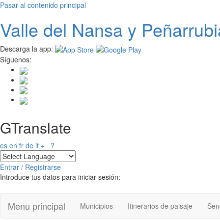
Pasar al contenido principal
Valle del
N
ansa
y Peñarrubi
Descarga la app:
Síguenos:
GTranslate
es
en
fr
de
it
+
?
Entrar / Registrarse
Introduce tus datos para iniciar sesión:
Menu principal
Municipios
Itinerarios de paisaje
Send