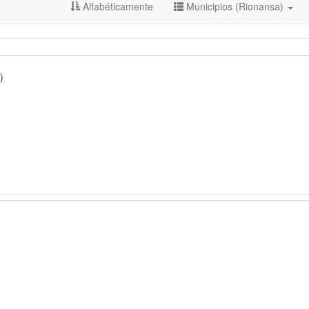
Alfabéticamente
Municipios (Rionansa)
)