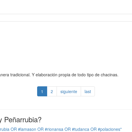
ra tradicional. Y elaboración propia de todo tipo de chacinas.
1
2
siguiente
last
y Peñarrubia?
rrubia OR #lamason OR #rionansa OR #tudanca OR #polaciones"