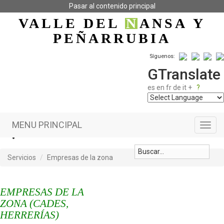
Pasar al contenido principal
VALLE DEL
N
ANSA
Y
PEÑARRUBIA
Síguenos:
GTranslate
es
en
fr
de
it
+
?
MENU PRINCIPAL
Toggl
navig
Servicios
Empresas de la zona
EMPRESAS DE LA
ZONA (CADES,
HERRERÍAS)