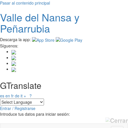
Pasar al contenido principal
Valle del
N
ansa
y
Peñarrubia
Descarga la app:
Síguenos:
GTranslate
es
en
fr
de
it
+
?
Entrar / Registrarse
Introduce tus datos para iniciar sesión: