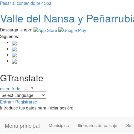
Pasar al contenido principal
Valle del
N
ansa
y Peñarrubi
Descarga la app:
Síguenos:
GTranslate
es
en
fr
de
it
+
?
Entrar / Registrarse
Introduce tus datos para iniciar sesión:
Menu principal
Municipios
Itinerarios de paisaje
Send