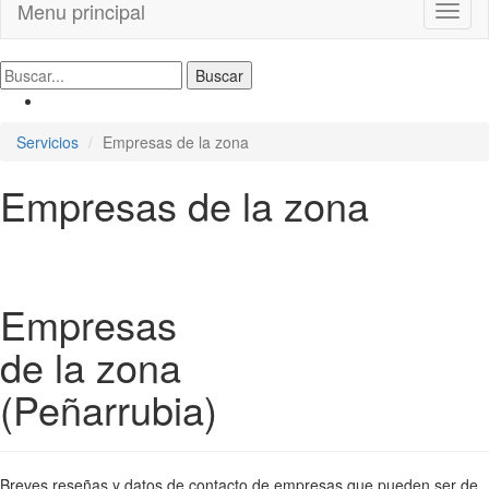
Menu principal
Toggl
naviga
Servicios
Empresas de la zona
Empresas de la zona
Empresas
de la zona
(Peñarrubia)
Breves reseñas y datos de contacto de empresas que pueden ser de