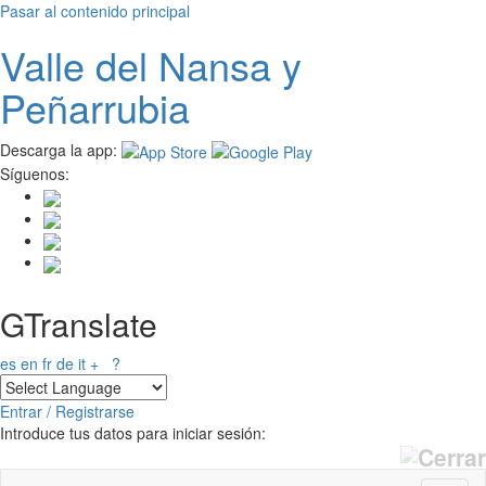
Pasar al contenido principal
Valle del
N
ansa
y
Peñarrubia
Descarga la app:
Síguenos:
GTranslate
es
en
fr
de
it
+
?
Entrar / Registrarse
Introduce tus datos para iniciar sesión: