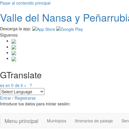
Pasar al contenido principal
Valle del
N
ansa
y Peñarrubi
Descarga la app:
Síguenos:
GTranslate
es
en
fr
de
it
+
?
Entrar / Registrarse
Introduce tus datos para iniciar sesión:
Menu principal
Municipios
Itinerarios de paisaje
Send