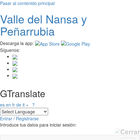
Pasar al contenido principal
Valle del
N
ansa
y
Peñarrubia
Descarga la app:
Síguenos:
GTranslate
es
en
fr
de
it
+
?
Entrar / Registrarse
Introduce tus datos para iniciar sesión: