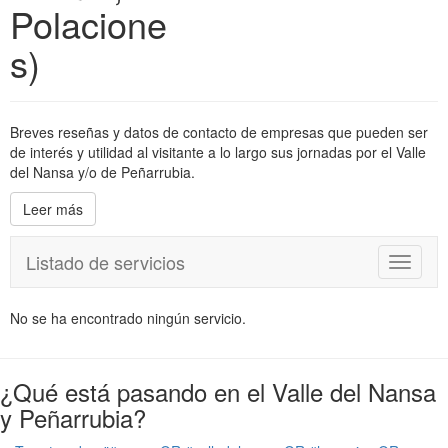
Polacione
s)
Breves reseñas y datos de contacto de empresas que pueden ser
de interés y utilidad al visitante a lo largo sus jornadas por el Valle
del Nansa y/o de Peñarrubia.
Leer más
Listado de servicios
T
o
g
No se ha encontrado ningún servicio.
g
l
e
¿Qué está pasando en el Valle del Nansa
n
a
y Peñarrubia?
v
i