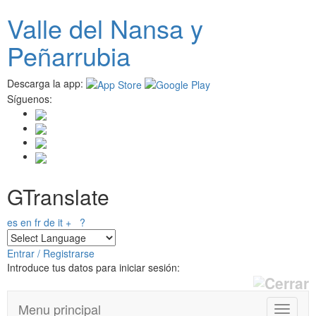
Pasar al contenido principal
Valle del
N
ansa
y
Peñarrubia
Descarga la app:
Síguenos:
GTranslate
es
en
fr
de
it
+
?
Entrar / Registrarse
Introduce tus datos para iniciar sesión:
Menu principal
T