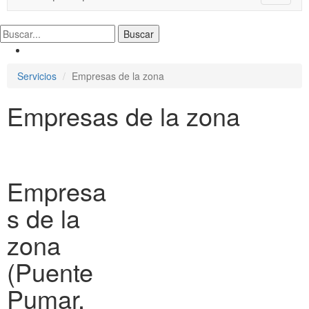
o
g
g
l
e
Servicios
Empresas de la zona
n
a
Empresas de la zona
v
i
g
a
t
i
Empresa
o
n
s de la
zona
(Puente
Pumar,