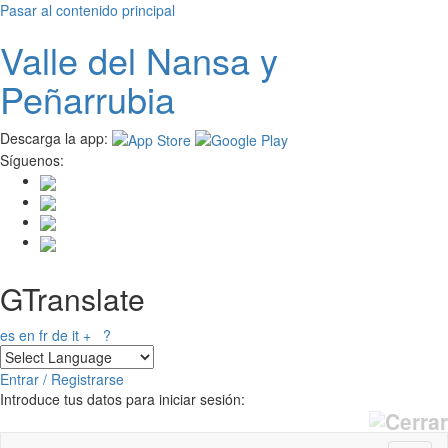
Pasar al contenido principal
Valle del
N
ansa
y
Peñarrubia
Descarga la app:
Síguenos:
GTranslate
es
en
fr
de
it
+
?
Entrar / Registrarse
Introduce tus datos para iniciar sesión: