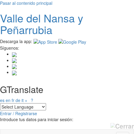
Pasar al contenido principal
Valle del
N
ansa
y
Peñarrubia
Descarga la app:
Síguenos:
GTranslate
es
en
fr
de
it
+
?
Entrar / Registrarse
Introduce tus datos para iniciar sesión: