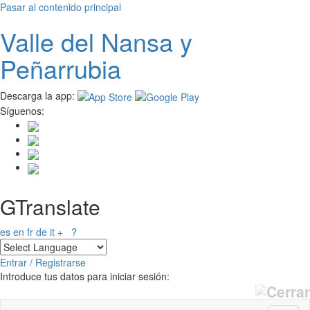
Pasar al contenido principal
Valle del
N
ansa
y
Peñarrubia
Descarga la app:
Síguenos:
GTranslate
es
en
fr
de
it
+
?
Entrar / Registrarse
Introduce tus datos para iniciar sesión: