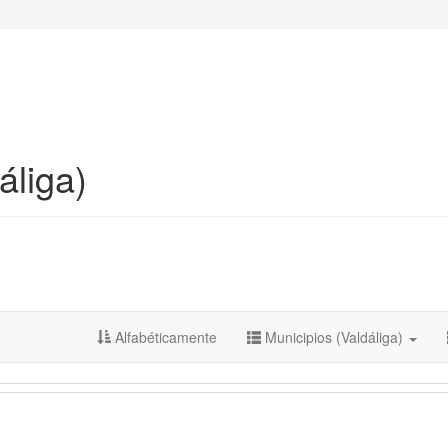
áliga)
Alfabéticamente
Municipios (Valdáliga)