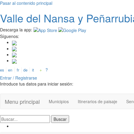
Pasar al contenido principal
Valle del
N
ansa
y Peñarrubi
Descarga la app:
Síguenos:
+
?
es
en
fr
de
it
Entrar / Registrarse
Introduce tus datos para iniciar sesión:
Menu principal
Municipios
Itinerarios de paisaje
Send