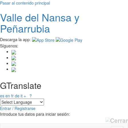
Pasar al contenido principal
Valle del
N
ansa
y
Peñarrubia
Descarga la app:
Síguenos:
GTranslate
es
en
fr
de
it
+
?
Entrar / Registrarse
Introduce tus datos para iniciar sesión: