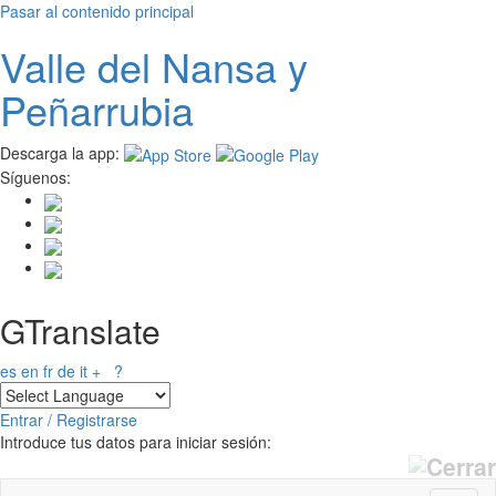
Pasar al contenido principal
Valle del
N
ansa
y
Peñarrubia
Descarga la app:
Síguenos:
GTranslate
es
en
fr
de
it
+
?
Entrar / Registrarse
Introduce tus datos para iniciar sesión: