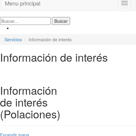
Menu principal
Toggl
naviga
Servicios
Información de interés
Información de interés
Información
de interés
(Polaciones)
Expandir mapa