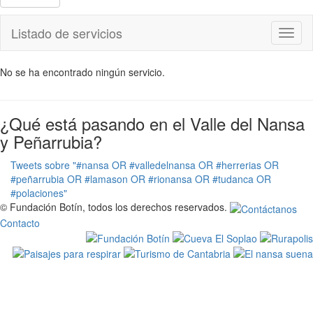
Listado de servicios
Toggl
naviga
No se ha encontrado ningún servicio.
¿Qué está pasando en el Valle del Nansa
y Peñarrubia?
Tweets sobre "#nansa OR #valledelnansa OR #herrerias OR
#peñarrubia OR #lamason OR #rionansa OR #tudanca OR
#polaciones"
© Fundación Botín, todos los derechos reservados.
Contacto