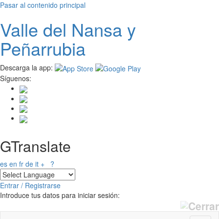
Pasar al contenido principal
Valle del
N
ansa
y
Peñarrubia
Descarga la app:
Síguenos:
GTranslate
es
en
fr
de
it
+
?
Entrar / Registrarse
Introduce tus datos para iniciar sesión: