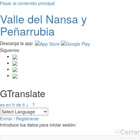
Pasar al contenido principal
Valle del
N
ansa
y
Peñarrubia
Descarga la app:
Síguenos:
GTranslate
es
en
fr
de
it
+
?
Entrar / Registrarse
Introduce tus datos para iniciar sesión: