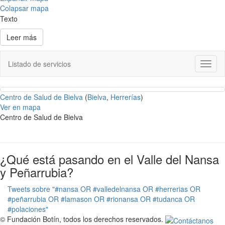
Colapsar mapa
Texto
Leer más
Listado de servicios
Toggl
naviga
Centro de Salud de Bielva
(
Bielva
,
Herrerías
)
Ver en mapa
Centro de Salud de Bielva
¿Qué está pasando en el Valle del Nansa
y Peñarrubia?
Tweets sobre "#nansa OR #valledelnansa OR #herrerias OR
#peñarrubia OR #lamason OR #rionansa OR #tudanca OR
#polaciones"
© Fundación Botín, todos los derechos reservados.