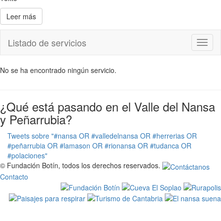
Leer más
Listado de servicios
Toggl
naviga
No se ha encontrado ningún servicio.
¿Qué está pasando en el Valle del Nansa
y Peñarrubia?
Tweets sobre "#nansa OR #valledelnansa OR #herrerias OR
#peñarrubia OR #lamason OR #rionansa OR #tudanca OR
#polaciones"
© Fundación Botín, todos los derechos reservados.
Contacto