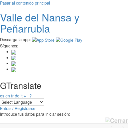
Pasar al contenido principal
Valle del
N
ansa
y
Peñarrubia
Descarga la app:
Síguenos:
GTranslate
es
en
fr
de
it
+
?
Entrar / Registrarse
Introduce tus datos para iniciar sesión: