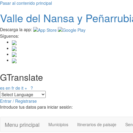
Pasar al contenido principal
Valle del
N
ansa
y Peñarrubi
Descarga la app:
Síguenos:
GTranslate
es
en
fr
de
it
+
?
Entrar / Registrarse
Introduce tus datos para iniciar sesión:
Menu principal
Municipios
Itinerarios de paisaje
Send