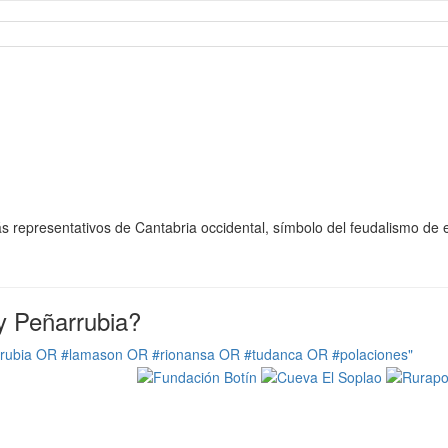
representativos de Cantabria occidental, símbolo del feudalismo de es
y Peñarrubia?
rrubia OR #lamason OR #rionansa OR #tudanca OR #polaciones"