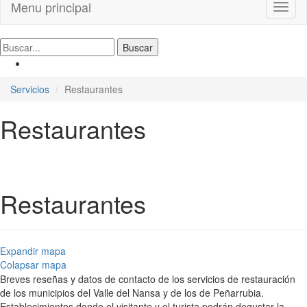
Menu principal
Toggl
naviga
Servicios
Restaurantes
Restaurantes
Restaurantes
Expandir mapa
Colapsar mapa
Breves reseñas y datos de contacto de los servicios de restauración
de los municipios del Valle del Nansa y de los de Peñarrubia.
Establecimientos donde el visitante y el turista podrán degustar la