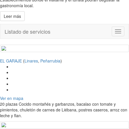
gastronomía local.
Leer más
Listado de servicios
Toggl
naviga
EL GARAJE
(
Linares
,
Peñarrubia
)
Ver en mapa
20 plazas Cocido montañés y garbanzos, bacalao con tomate y
pimientos, chuletón de carnes de Liébana, postres caseros, arroz con
leche y flan.