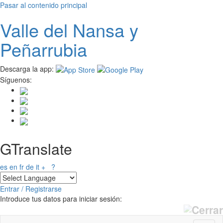
Pasar al contenido principal
Valle del
N
ansa
y
Peñarrubia
Descarga la app:
Síguenos:
GTranslate
es
en
fr
de
it
+
?
Entrar / Registrarse
Introduce tus datos para iniciar sesión: