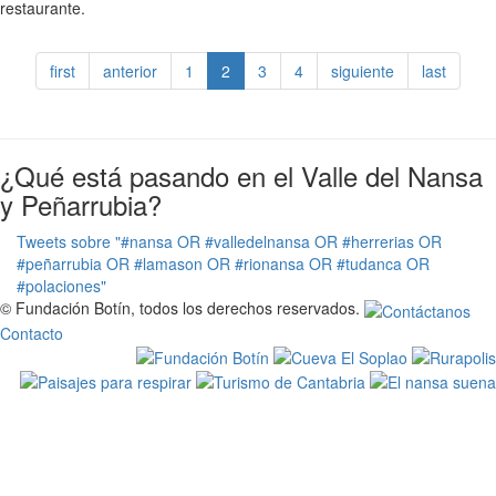
restaurante.
first
anterior
1
2
3
4
siguiente
last
¿Qué está pasando en el Valle del Nansa
y Peñarrubia?
Tweets sobre "#nansa OR #valledelnansa OR #herrerias OR
#peñarrubia OR #lamason OR #rionansa OR #tudanca OR
#polaciones"
© Fundación Botín, todos los derechos reservados.
Contacto