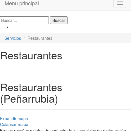
Menu principal
Toggl
naviga
Servicios
Restaurantes
Restaurantes
Restaurantes
(Peñarrubia)
Expandir mapa
Colapsar mapa
Breves reseñas y datos de contacto de los servicios de restauración