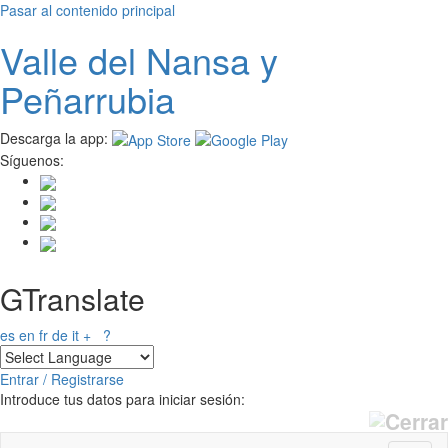
Pasar al contenido principal
Valle del
N
ansa
y
Peñarrubia
Descarga la app:
Síguenos:
GTranslate
es
en
fr
de
it
+
?
Entrar / Registrarse
Introduce tus datos para iniciar sesión: