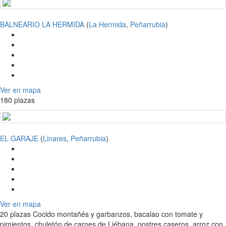
BALNEARIO LA HERMIDA
(
La Hermida
,
Peñarrubia
)
Ver en mapa
180 plazas
EL GARAJE
(
Linares
,
Peñarrubia
)
Ver en mapa
20 plazas Cocido montañés y garbanzos, bacalao con tomate y
pimientos, chuletón de carnes de Liébana, postres caseros, arroz con