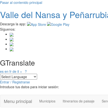
Pasar al contenido principal
Valle del
N
ansa
y Peñarrubi
Descarga la app:
Síguenos:
GTranslate
es
en
fr
de
it
+
?
Entrar / Registrarse
Introduce tus datos para iniciar sesión:
Menu principal
Municipios
Itinerarios de paisaje
Send