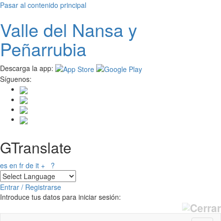
Pasar al contenido principal
Valle del
N
ansa
y
Peñarrubia
Descarga la app:
Síguenos:
GTranslate
es
en
fr
de
it
+
?
Entrar / Registrarse
Introduce tus datos para iniciar sesión: