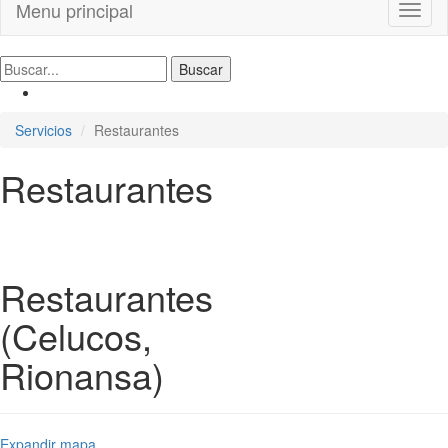
Menu principal
Toggl
naviga
Servicios
Restaurantes
Restaurantes
Restaurantes
(Celucos,
Rionansa)
Expandir mapa