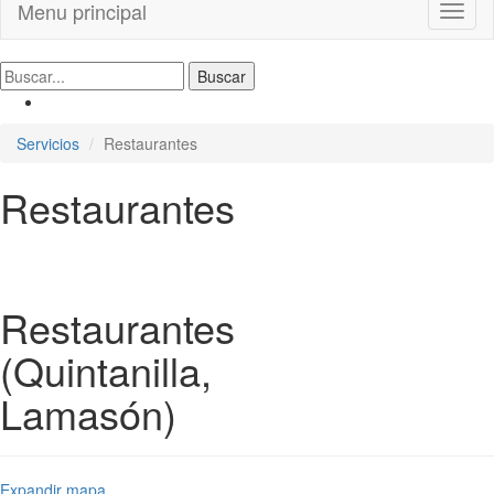
Menu principal
Toggl
naviga
Servicios
Restaurantes
Restaurantes
Restaurantes
(Quintanilla,
Lamasón)
Expandir mapa