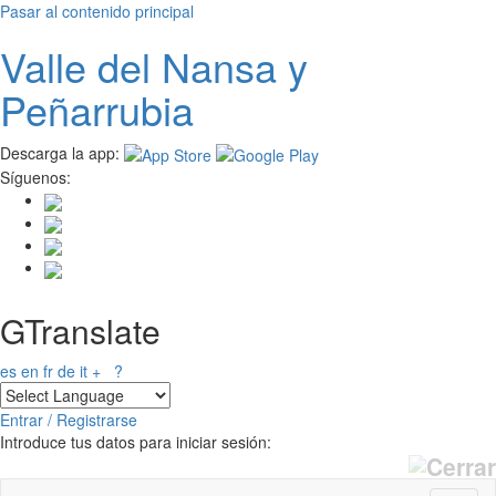
Pasar al contenido principal
Valle del
N
ansa
y
Peñarrubia
Descarga la app:
Síguenos:
GTranslate
es
en
fr
de
it
+
?
Entrar / Registrarse
Introduce tus datos para iniciar sesión: