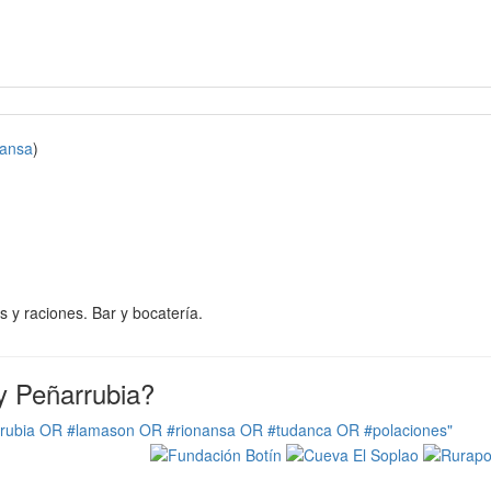
ansa
)
raciones. Bar y bocatería.
y Peñarrubia?
rrubia OR #lamason OR #rionansa OR #tudanca OR #polaciones"