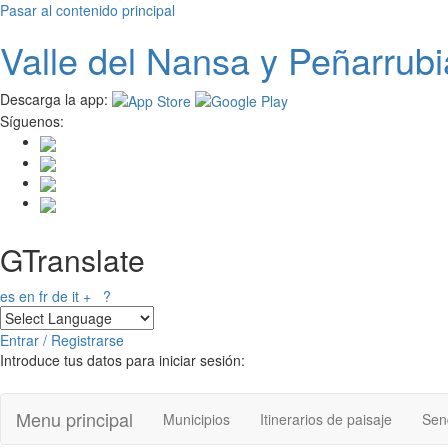
Pasar al contenido principal
Valle del
N
ansa
y Peñarrubi
Descarga la app:
Síguenos:
GTranslate
es
en
fr
de
it
+
?
Entrar / Registrarse
Introduce tus datos para iniciar sesión:
Menu principal
Municipios
Itinerarios de paisaje
Send