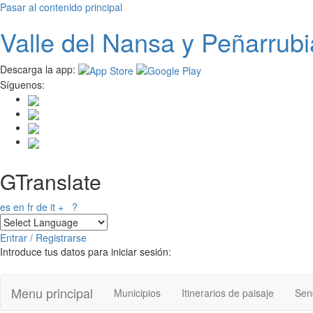
Pasar al contenido principal
Valle del
N
ansa
y Peñarrubi
Descarga la app:
Síguenos:
GTranslate
es
en
fr
de
it
+
?
Entrar / Registrarse
Introduce tus datos para iniciar sesión:
Menu principal
Municipios
Itinerarios de paisaje
Send