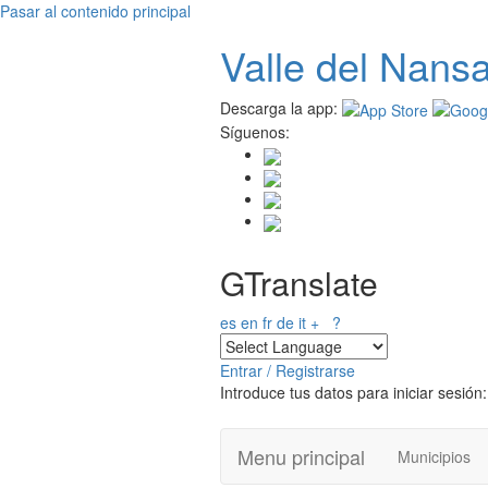
Pasar al contenido principal
Valle del
N
ans
Descarga la app:
Síguenos:
GTranslate
es
en
fr
de
it
+
?
Entrar / Registrarse
Introduce tus datos para iniciar sesión:
Menu principal
Municipios