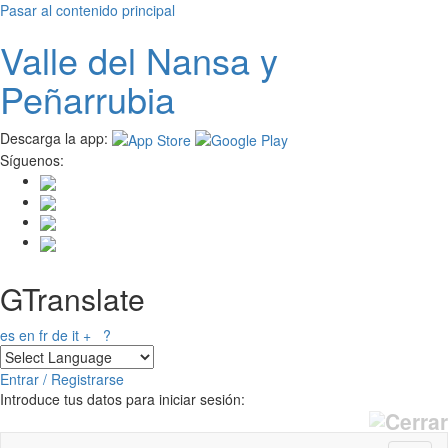
Pasar al contenido principal
Valle del
N
ansa
y
Peñarrubia
Descarga la app:
Síguenos:
GTranslate
es
en
fr
de
it
+
?
Entrar / Registrarse
Introduce tus datos para iniciar sesión: