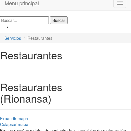
Menu principal
Toggl
naviga
Servicios
Restaurantes
Restaurantes
Restaurantes
(Rionansa)
Expandir mapa
Colapsar mapa
Breves reseñas y datos de contacto de los servicios de restauración