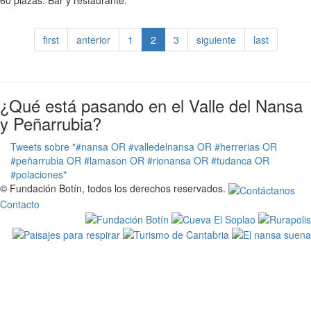
60 plazas. Bar y restaurante.
first
anterior
1
2
3
siguiente
last
¿Qué está pasando en el Valle del Nansa
y Peñarrubia?
Tweets sobre "#nansa OR #valledelnansa OR #herrerias OR
#peñarrubia OR #lamason OR #rionansa OR #tudanca OR
#polaciones"
© Fundación Botín, todos los derechos reservados.
Contacto