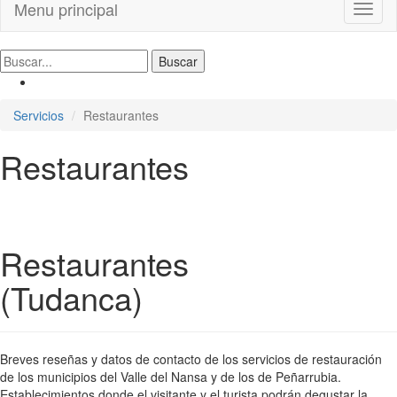
Menu principal
Toggl
naviga
Servicios
Restaurantes
Restaurantes
Restaurantes
(Tudanca)
Breves reseñas y datos de contacto de los servicios de restauración
de los municipios del Valle del Nansa y de los de Peñarrubia.
Establecimientos donde el visitante y el turista podrán degustar la