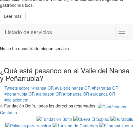
gastronomía local.
Leer más
Listado de servicios
Toggl
naviga
No se ha encontrado ningún servicio.
¿Qué está pasando en el Valle del Nansa
y Peñarrubia?
Tweets sobre "#nansa OR #valledelnansa OR #herrerias OR
#peñarrubia OR #lamason OR #rionansa OR #tudanca OR
#polaciones"
© Fundación Botín, todos los derechos reservados.
Contacto