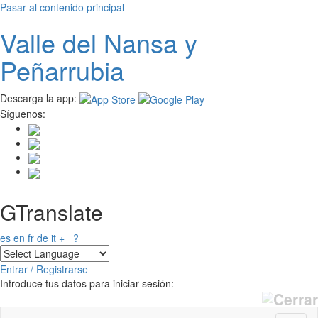
Pasar al contenido principal
Valle del
N
ansa
y
Peñarrubia
Descarga la app:
Síguenos:
GTranslate
es
en
fr
de
it
+
?
Entrar / Registrarse
Introduce tus datos para iniciar sesión: