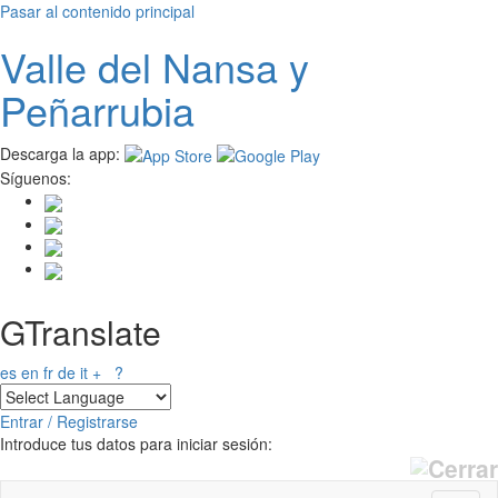
Pasar al contenido principal
Valle del
N
ansa
y
Peñarrubia
Descarga la app:
Síguenos:
GTranslate
es
en
fr
de
it
+
?
Entrar / Registrarse
Introduce tus datos para iniciar sesión: