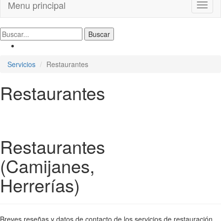
Menu principal
Toggl
naviga
Servicios
Restaurantes
Restaurantes
Restaurantes
(Camijanes,
Herrerías)
Breves reseñas y datos de contacto de los servicios de restauración