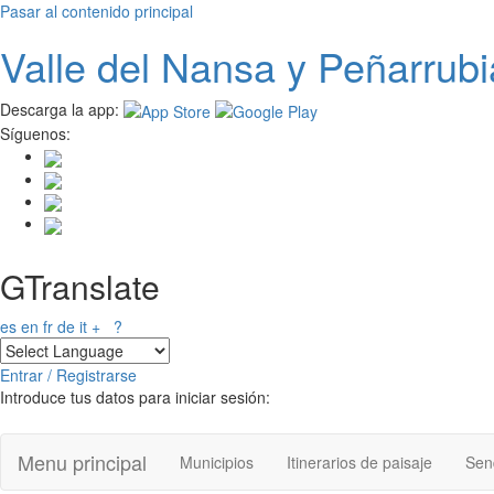
Pasar al contenido principal
Valle del
N
ansa
y Peñarrubi
Descarga la app:
Síguenos:
GTranslate
es
en
fr
de
it
+
?
Entrar / Registrarse
Introduce tus datos para iniciar sesión:
Menu principal
Municipios
Itinerarios de paisaje
Send