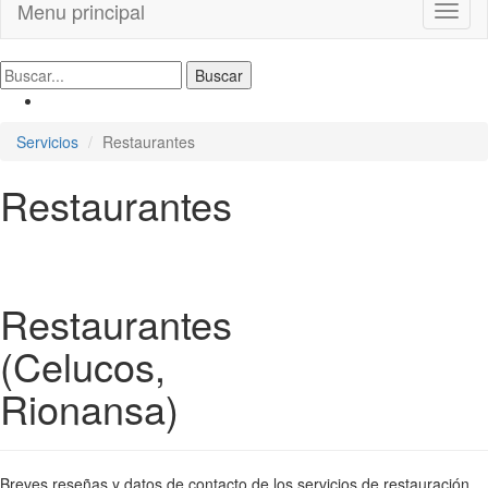
Menu principal
Toggl
naviga
Servicios
Restaurantes
Restaurantes
Restaurantes
(Celucos,
Rionansa)
Breves reseñas y datos de contacto de los servicios de restauración