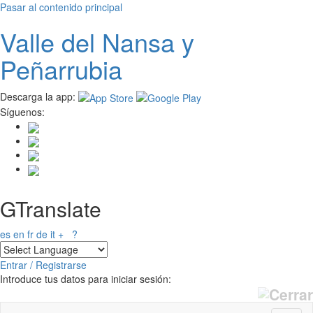
Pasar al contenido principal
Valle del
N
ansa
y
Peñarrubia
Descarga la app:
Síguenos:
GTranslate
es
en
fr
de
it
+
?
Entrar / Registrarse
Introduce tus datos para iniciar sesión: