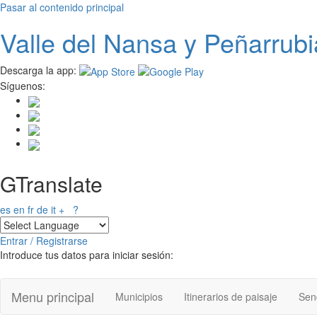
Pasar al contenido principal
Valle del
N
ansa
y Peñarrubi
Descarga la app:
Síguenos:
GTranslate
es
en
fr
de
it
+
?
Entrar / Registrarse
Introduce tus datos para iniciar sesión:
Menu principal
Municipios
Itinerarios de paisaje
Send