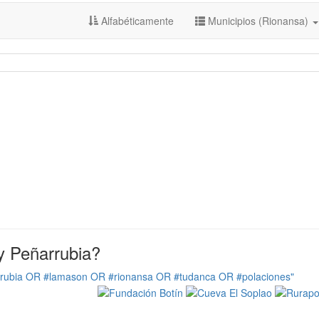
Alfabéticamente
Municipios (Rionansa)
y Peñarrubia?
rrubia OR #lamason OR #rionansa OR #tudanca OR #polaciones"