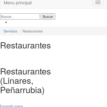
Menu principal
Toggl
naviga
Servicios
Restaurantes
Restaurantes
Restaurantes
(Linares,
Peñarrubia)
Expandir mapa