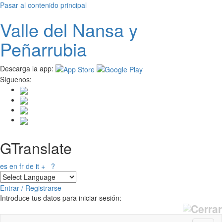
Pasar al contenido principal
Valle del
N
ansa
y
Peñarrubia
Descarga la app:
Síguenos:
GTranslate
es
en
fr
de
it
+
?
Entrar / Registrarse
Introduce tus datos para iniciar sesión: