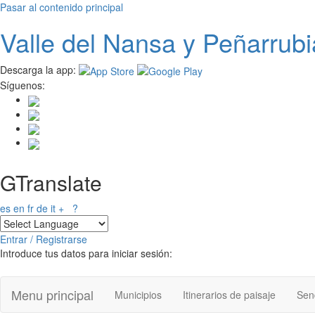
Pasar al contenido principal
Valle del
N
ansa
y Peñarrubi
Descarga la app:
Síguenos:
GTranslate
es
en
fr
de
it
+
?
Entrar / Registrarse
Introduce tus datos para iniciar sesión:
Menu principal
Municipios
Itinerarios de paisaje
Send