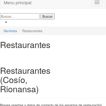
Menu principal
Toggl
naviga
Servicios
Restaurantes
Restaurantes
Restaurantes
(Cosío,
Rionansa)
Breves reseñas y datos de contacto de los servicios de restauración