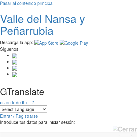
Pasar al contenido principal
Valle del
N
ansa
y
Peñarrubia
Descarga la app:
Síguenos:
GTranslate
es
en
fr
de
it
+
?
Entrar / Registrarse
Introduce tus datos para iniciar sesión: