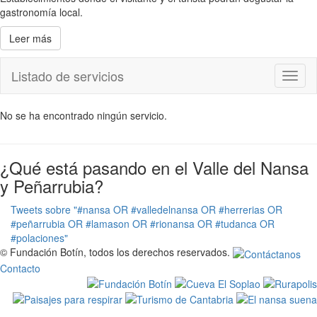
gastronomía local.
Leer más
Listado de servicios
Toggl
naviga
No se ha encontrado ningún servicio.
¿Qué está pasando en el Valle del Nansa
y Peñarrubia?
Tweets sobre "#nansa OR #valledelnansa OR #herrerias OR
#peñarrubia OR #lamason OR #rionansa OR #tudanca OR
#polaciones"
© Fundación Botín, todos los derechos reservados.
Contacto