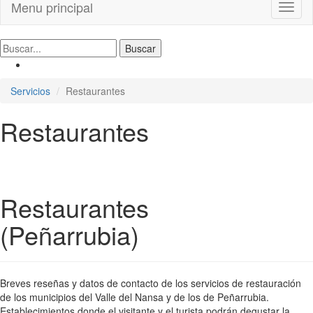
Menu principal
Toggl
naviga
Servicios
Restaurantes
Restaurantes
Restaurantes
(Peñarrubia)
Breves reseñas y datos de contacto de los servicios de restauración
de los municipios del Valle del Nansa y de los de Peñarrubia.
Establecimientos donde el visitante y el turista podrán degustar la