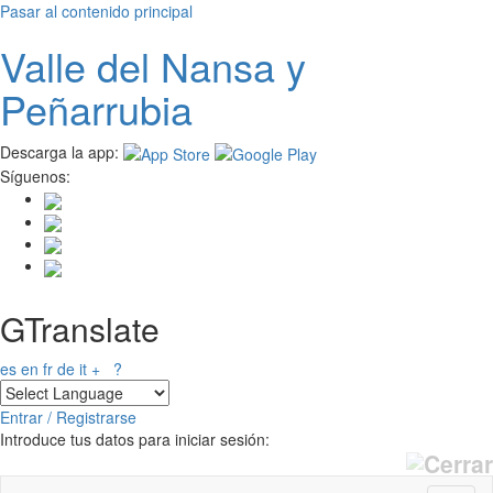
Pasar al contenido principal
Valle del
N
ansa
y
Peñarrubia
Descarga la app:
Síguenos:
GTranslate
es
en
fr
de
it
+
?
Entrar / Registrarse
Introduce tus datos para iniciar sesión: